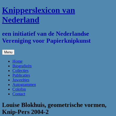
Ga
Knipperslexicon van
naar
de
Nederland
inhoud
een initiatief van de Nederlandse
Vereniging voor Papierknipkunst
Menu
Home
Biografieën
Collecties
Publicaties
Juweeltjes
Autogrammen
Colofon
Contact
Louise Blokhuis, geometrische vormen,
Knip-Pers 2004-2