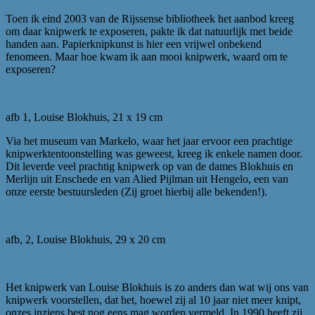
Toen ik eind 2003 van de Rijssense bibliotheek het aanbod kreeg
om daar knipwerk te exposeren, pakte ik dat natuurlijk met beide
handen aan. Papierknipkunst is hier een vrijwel onbekend
fenomeen. Maar hoe kwam ik aan mooi knipwerk, waard om te
exposeren?
afb 1, Louise Blokhuis, 21 x 19 cm
Via het museum van Markelo, waar het jaar ervoor een prachtige
knipwerktentoonstelling was geweest, kreeg ik enkele namen door.
Dit leverde veel prachtig knipwerk op van de dames Blokhuis en
Merlijn uit Enschede en van Alied Pijlman uit Hengelo, een van
onze eerste bestuursleden (Zij groet hierbij alle bekenden!).
afb, 2, Louise Blokhuis, 29 x 20 cm
Het knipwerk van Louise Blokhuis is zo anders dan wat wij ons van
knipwerk voorstellen, dat het, hoewel zij al 10 jaar niet meer knipt,
onzes inziens best nog eens mag worden vermeld. In 1990 heeft zij