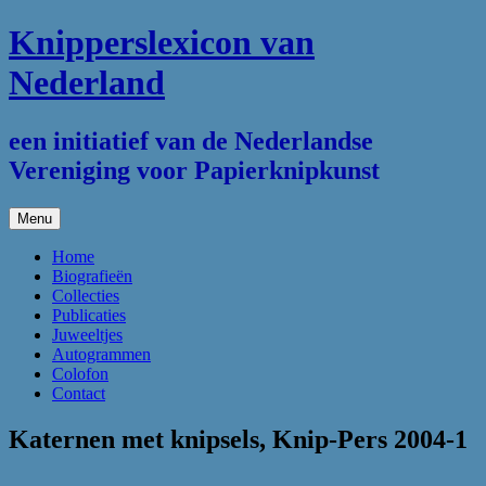
Ga
Knipperslexicon van
naar
de
Nederland
inhoud
een initiatief van de Nederlandse
Vereniging voor Papierknipkunst
Menu
Home
Biografieën
Collecties
Publicaties
Juweeltjes
Autogrammen
Colofon
Contact
Katernen met knipsels, Knip-Pers 2004-1