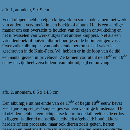
afb. 1, anoniem, 9 x 9 cm
Veel knippers hebben eigen knipwerk en soms ook samen met werk
van anderen verzameld in een boekje of album. Het is een aardige
manier om een overzicht te houden van de eigen ontwikkeling en
het uitwisselen van werkstukjes met andere knippers. Net als een
vriendenboek of poëzie-album houd je zo de herinneringen vast.
Over zulke albumpjes van onbekende herkomst is al vaker iets
geschreven in de Knip-Pers. Wij hebben er in de loop van de tijd
de
de
een aantal gezien in privébezit. Ze komen vooral uit de 18
en 19
eeuw en zijn heel verschillend van inhoud, stijl en omvang.
afb. 2, anoniem, 8,5 x 14,5 cm
de
de
Een albumpje uit het einde van de 17
of begin 18
eeuw bevat
zeer fijne knipseltjes / snijdseltjes van een vaardige kunstenaar. De
bladzijden hebben een lichtpaarse kleur. In de tafereeltjes die er los
in liggen, is allerlei menselijke activiteit afgebeeld: houthakkers,
herders of een processie, maar ook dieren zoals geiten, herten,
paarden en heel apart is de struisvogel. In die tijd waren exotische