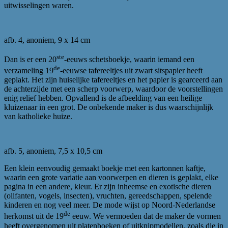
uitwisselingen waren.
afb. 4, anoniem, 9 x 14 cm
ste
Dan is er een 20
‑eeuws schetsboekje, waarin iemand een
de
verzameling 19
‑eeuwse tafereeltjes uit zwart sitspapier heeft
geplakt. Het zijn huiselijke tafereeltjes en het papier is gearceerd aan
de achterzijde met een scherp voorwerp, waardoor de voorstellingen
enig relief hebben. Opvallend is de afbeelding van een heilige
kluizenaar in een grot. De onbekende maker is dus waarschijnlijk
van katholieke huize.
afb. 5, anoniem, 7,5 x 10,5 cm
Een klein eenvoudig gemaakt boekje met een kartonnen kaftje,
waarin een grote variatie aan voorwerpen en dieren is geplakt, elke
pagina in een andere, kleur. Er zijn inheemse en exotische dieren
(olifanten, vogels, insecten), vruchten, gereedschappen, spelende
kinderen en nog veel meer. De mode wijst op Noord-Nederlandse
de
herkomst uit de 19
eeuw. We vermoeden dat de maker de vormen
heeft overgenomen uit platenboeken of uitknipmodellen, zoals die in