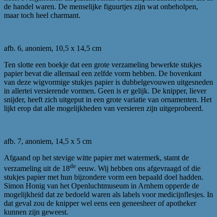
de handel waren. De menselijke figuurtjes zijn wat onbeholpen,
maar toch heel charmant.
afb. 6, anoniem, 10,5 x 14,5 cm
Ten slotte een boekje dat een grote verzameling bewerkte stukjes
papier bevat die allemaal een zelfde vorm hebben. De bovenkant
van deze wigvormige stukjes papier is dubbelgevouwen uitgesneden
in allertei versierende vormen. Geen is er gelijk. De knipper, liever
snijder, heeft zich uitgeput in een grote variatie van ornamenten. Het
lijkt erop dat alle mogelijkheden van versieren zijn uitgeprobeerd.
afb. 7, anoniem, 14,5 x 5 cm
Afgaand op het stevige witte papier met watermerk, stamt de
de
verzameling uit de 18
eeuw. Wij hebben ons afgevraagd of die
stukjes papier met hun bijzondere vorm een bepaald doel hadden.
Simon Honig van het Openluchtmuseum in Arnhem opperde de
mogelijkheid dat ze bedoeld waren als labels voor medicijnflesjes. In
dat geval zou de knipper wel eens een geneesheer of apotheker
kunnen zijn geweest.