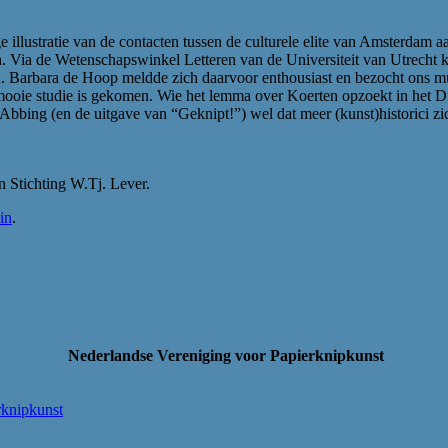
e illustratie van de contacten tussen de culturele elite van Amsterdam a
n. Via de Wetenschapswinkel Letteren van de Universiteit van Utrecht 
eren. Barbara de Hoop meldde zich daarvoor enthousiast en bezocht ons
en mooie studie is gekomen. Wie het lemma over Koerten opzoekt in het
Abbing (en de uitgave van “Geknipt!”) wel dat meer (kunst)historici z
n Stichting W.Tj. Lever.
in
.
Nederlandse Vereniging voor Papierknipkunst
rknipkunst