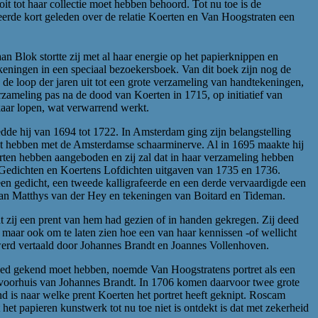
t tot haar collectie moet hebben behoord. Tot nu toe is de
ceerde kort geleden over de relatie Koerten en Van Hoogstraten een
Blok stortte zij met al haar energie op het papierknippen en
ekeningen in een speciaal bezoekersboek. Van dit boek zijn nog de
e loop der jaren uit tot een grote verzameling van handtekeningen,
zameling pas na de dood van Koerten in 1715, op initiatief van
aar lopen, wat verwarrend werkt.
de hij van 1694 tot 1722. In Amsterdam ging zijn belangstelling
akt hebben met de Amsterdamse schaarminerve. Al in 1695 maakte hij
erten hebben aangeboden en zij zal dat in haar verzameling hebben
 Gedichten en Koertens Lofdichten uitgaven van 1735 en 1736.
n gedicht, een tweede kalligrafeerde en een derde vervaardigde een
st van Matthys van der Hey en tekeningen van Boitard en Tideman.
t zij een prent van hem had gezien of in handen gekregen. Zij deed
ap maar ook om te laten zien hoe een van haar kennissen -of wellicht
r werd vertaald door Johannes Brandt en Joannes Vollenhoven.
ed gekend moet hebben, noemde Van Hoogstratens portret als een
et voorhuis van Johannes Brandt. In 1706 komen daarvoor twee grote
nd is naar welke prent Koerten het portret heeft geknipt. Roscam
et papieren kunstwerk tot nu toe niet is ontdekt is dat met zekerheid