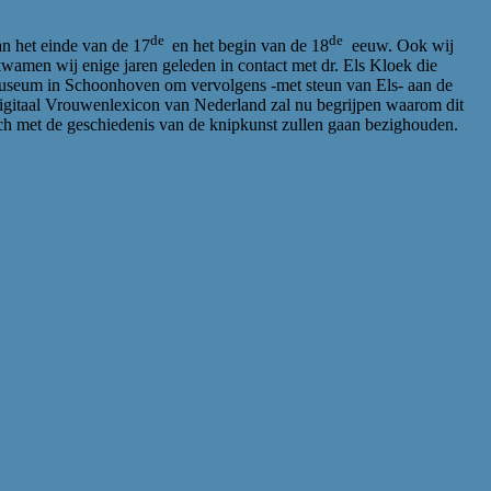
de
de
an het einde van de 17
en het begin van de 18
eeuw. Ook wij
kwamen wij enige jaren geleden in contact met dr. Els Kloek die
 museum in Schoonhoven om vervolgens -met steun van Els- aan de
 Digitaal Vrouwenlexicon van Nederland zal nu begrijpen waarom dit
ich met de geschiedenis van de knipkunst zullen gaan bezighouden.