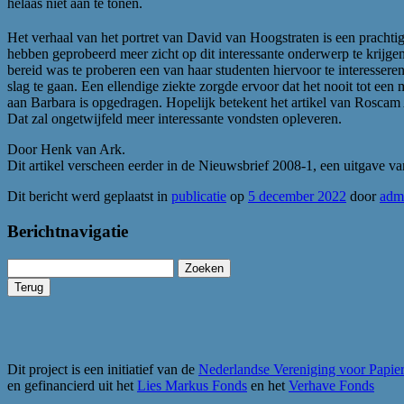
helaas niet aan te tonen.
Het verhaal van het portret van David van Hoogstraten is een prachtig
hebben geprobeerd meer zicht op dit interessante onderwerp te krijge
bereid was te proberen een van haar studenten hiervoor te interess
slag te gaan. Een ellendige ziekte zorgde ervoor dat het nooit tot e
aan Barbara is opgedragen. Hopelijk betekent het artikel van Roscam 
Dat zal ongetwijfeld meer interessante vondsten opleveren.
Door Henk van Ark.
Dit artikel verscheen eerder in de Nieuwsbrief 2008-1, een uitgave va
Dit bericht werd geplaatst in
publicatie
op
5 december 2022
door
adm
Berichtnavigatie
Zoeken
naar:
Dit project is een initiatief van de
Nederlandse Vereniging voor Papie
en gefinancierd uit het
Lies Markus Fonds
en het
Verhave Fonds