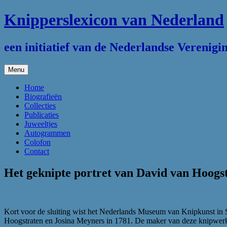
Ga
Knipperslexicon van Nederland
naar
de
inhoud
een initiatief van de Nederlandse Verenig
Menu
Home
Biografieën
Collecties
Publicaties
Juweeltjes
Autogrammen
Colofon
Contact
Het geknipte portret van David van Hoogst
Kort voor de sluiting wist het Nederlands Museum van Knipkunst in S
Hoogstraten en Josina Meyners in 1781. De maker van deze knipwerk