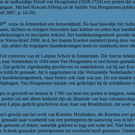
n de taalkundige David van Hoogstraten (1658-1724) een portret dat ooi
ren gegaan. Michiel Roscam Abbing uit de familie Van Hoogstraten publi
ril 2007, p. 14-29).
de
18
eeuw in Amsterdam een beroemdheid. Na haar huwelijk met Adriaan 
aars, dichters en reizigers bezochten haar kabinet en zetten hun handt
tekeningen en inscripties bekend. Het handtekeningenboek groeide in d
(zie Nieuwsbrief 2000, nr.4, het Joanna Koerten nummer) kreeg deze ver
ijn artikel die begrippen (handtekeningen boek en stamboek) door elk
t conrector van de Latijnse School in Amsterdam. Die functie bekleed
zing naar Amsterdam in 1694 moet Van Hoogstraten al snel kennis gema
net. Dat gedicht, eigenhandig geschreven en ondertekend, zal hij aan Ko
en lofdicht gemaakt, dat is opgenomen in zijn Verzamelde Nederlandse
ar handtekeningenboek, maar boden ook vaak wat aan. De een maakte ee
rlei bijdragen. Van Hoogstraten maakte ook gedichtjes bij de schrijfkun
n in geschrift en besloot in 1706 van hem een portret te knippen, nada
 portret zal niet alleen bedoeld zijn als illustratie van haar vakmansch
werd een Latijns gedicht geschreven door Joan van Broekhuizen, dat wee
’s gewijd aan het werk van Koerten. Houbraken, die Koerten zeer go
 is gemaakt naar voorbeeld van een portretprent die aanwezig was in h
s geleerde of dokter, namelijk gekleed in toga met witte bef. Niet beke
us Schenk gemaakte portretprenten tot voorbeeld heeft genomen. Omdat h