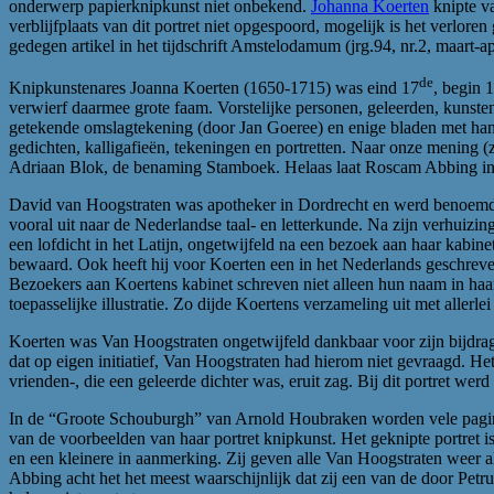
onderwerp papierknipkunst niet onbekend.
Johanna Koerten
knipte va
verblijfplaats van dit portret niet opgespoord, mogelijk is het verlo
gedegen artikel in het tijdschrift Amstelodamum (jrg.94, nr.2, maart-ap
de
Knipkunstenares Joanna Koerten (1650-1715) was eind 17
, begin 
verwierf daarmee grote faam. Vorstelijke personen, geleerden, kunsten
getekende omslagtekening (door Jan Goeree) en enige bladen met hand
gedichten, kalligafieën, tekeningen en portretten. Naar onze mening 
Adriaan Blok, de benaming Stamboek. Helaas laat Roscam Abbing in z
David van Hoogstraten was apotheker in Dordrecht en werd benoemd to
vooral uit naar de Nederlandse taal- en letterkunde. Na zijn verhui
een lofdicht in het Latijn, ongetwijfeld na een bezoek aan haar kabi
bewaard. Ook heeft hij voor Koerten een in het Nederlands geschrev
Bezoekers aan Koertens kabinet schreven niet alleen hun naam in ha
toepasselijke illustratie. Zo dijde Koertens verzameling uit met alle
Koerten was Van Hoogstraten ongetwijfeld dankbaar voor zijn bijdrage
dat op eigen initiatief, Van Hoogstraten had hierom niet gevraagd. Het
vrienden-, die een geleerde dichter was, eruit zag. Bij dit portret 
In de “Groote Schouburgh” van Arnold Houbraken worden vele pagina
van de voorbeelden van haar portret knipkunst. Het geknipte portret
en een kleinere in aanmerking. Zij geven alle Van Hoogstraten weer al
Abbing acht het het meest waarschijnlijk dat zij een van de door Petr